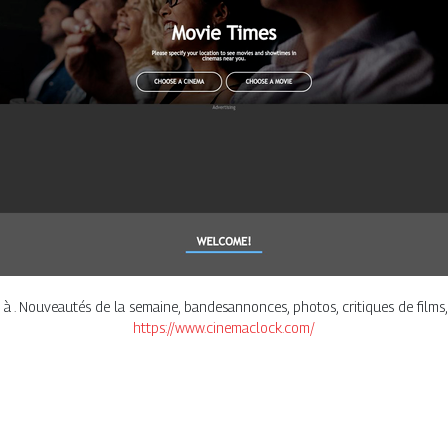
e à . Nouveautés de la semaine, bandesannonces, photos, critiques de films,
https://www.cinemaclock.com/