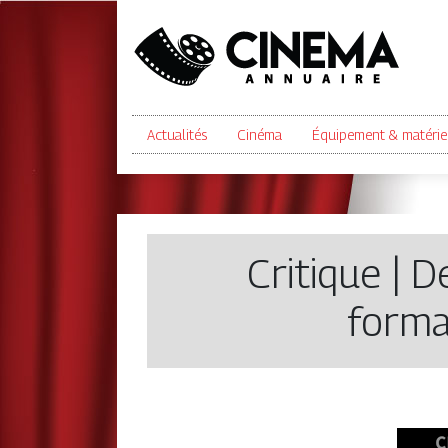
Actualités
Cinéma
Équipement & matérie
Critique | D
forma