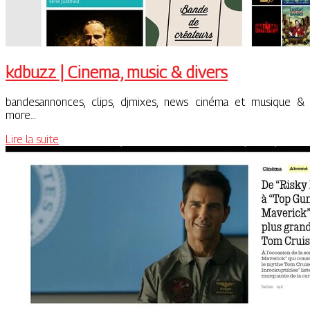
kdbuzz | Cinema, music & divers
bandesannonces, clips, djmixes, news cinéma et musique &
more…
Lire la suite