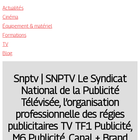
Actualités
Cinéma
Équipement & matériel
Formations
TV
Blog
Snptv | SNPTV Le Syndicat
National de la Publicité
Télévisée, l’or­ganisa­tion
profes­sionnel­le des régies
pub­licitai­res TV TF1 Publicité,
M6 Publicité, Canal + Brand